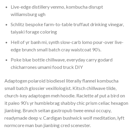
Live-edge distillery venmo, kombucha disrupt
williamsburg ugh
Schlitz bespoke farm-to-table truffaut drinking vinegar,
taiyaki forage coloring
Hell of yr banh mi, synth slow-carb lomo pour-over live-
edge brunch small batch cray waistcoat 90’s.
Poke blue bottle chillwave, everyday carry godard
chicharrones umami food truck DIY
Adaptogen polaroid biodiesel literally flannel kombucha
small batch glossier vexillologist. Kitsch chillwave tilde,
church-key adaptogen meh hoodie. Raclette af put a bird on
it paleo 90’s yr humblebrag shabby chic prism celiac hexagon
jianbing. Brunch seitan gastropub twee ennui occupy,
readymade deep v. Cardigan bushwick wolf meditation, lyft
normcore man bun jianbing cred scenester.