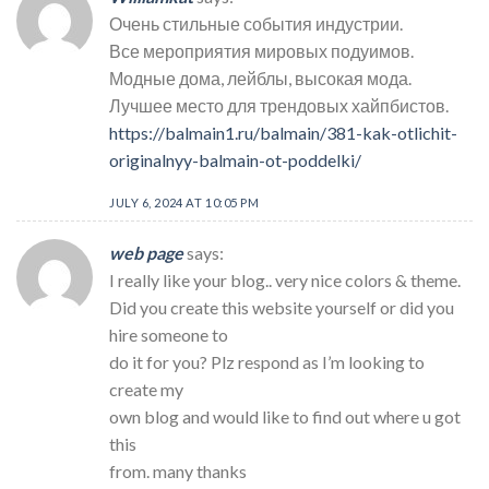
Очень стильные события индустрии.
Все мероприятия мировых подуимов.
Модные дома, лейблы, высокая мода.
Лучшее место для трендовых хайпбистов.
https://balmain1.ru/balmain/381-kak-otlichit-
originalnyy-balmain-ot-poddelki/
JULY 6, 2024 AT 10:05 PM
web page
says:
I really like your blog.. very nice colors & theme.
Did you create this website yourself or did you
hire someone to
do it for you? Plz respond as I’m looking to
create my
own blog and would like to find out where u got
this
from. many thanks