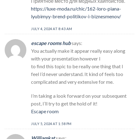
Приятное место для модных хайпбистов.
https://luxe-moda.ru/chic/162-loro-piana-
lyubimyy-brend-politikov-i-biznesmenov/
JULY 4, 2024 AT 8:43 AM
escape rooms hub
says:
You actually make it appear really easy along
with your presentation however I
to find this topic to be really one thing that I
feel I’d never understand. It kind of feels too
complicated and very extensive for me.
I’m taking a look forward on your subsequent
post, I’ll try to get the hold of it!
Escape room
JULY 5, 2024 AT 1:58 PM
Williamkat
says: