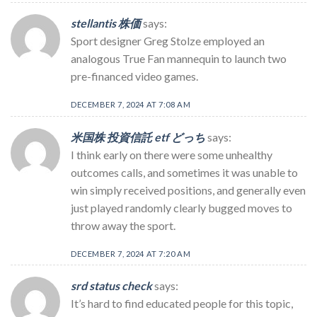
stellantis 株価
says:
Sport designer Greg Stolze employed an
analogous True Fan mannequin to launch two
pre-financed video games.
DECEMBER 7, 2024 AT 7:08 AM
米国株 投資信託 etf どっち
says:
I think early on there were some unhealthy
outcomes calls, and sometimes it was unable to
win simply received positions, and generally even
just played randomly clearly bugged moves to
throw away the sport.
DECEMBER 7, 2024 AT 7:20 AM
srd status check
says:
It’s hard to find educated people for this topic,