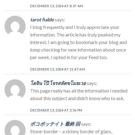
DECEMBER 13, 2024 AT 8:37 AM
tarot fiable
says:
I blog frequently and I truly appreciate your
information. The article has truly peaked my
interest. I am going to bookmark your blog and
keep checking for new information about once
per week. I opted in for your Feed too.
DECEMBER 13, 2024 AT 11:47 AM
โดจิน โป๊ โจรสลัดขโมยเวอ
says:
This page really has all the information I needed
about this subject and didn’t know who to ask.
DECEMBER 13, 2024 AT 2:56 PM
ポコポッテイト 最終 回
says:
Stone-border – a skinny border of glass,