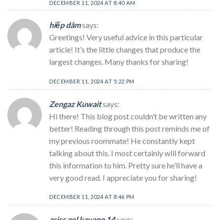
DECEMBER 11, 2024 AT 8:40 AM
hiếp dâm
says:
Greetings! Very useful advice in this particular
article! It’s the little changes that produce the
largest changes. Many thanks for sharing!
DECEMBER 11, 2024 AT 5:22 PM
Zengaz Kuwait
says:
Hi there! This blog post couldn’t be written any
better! Reading through this post reminds me of
my previous roommate! He constantly kept
talking about this. I most certainly will forward
this information to him. Pretty sure he’ll have a
very good read. I appreciate you for sharing!
DECEMBER 11, 2024 AT 8:46 PM
asics gel kayano 14
says: