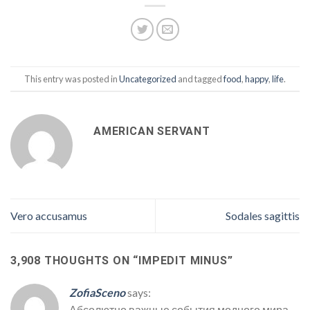
This entry was posted in
Uncategorized
and tagged
food
,
happy
,
life
.
AMERICAN SERVANT
Vero accusamus
Sodales sagittis
3,908 THOUGHTS ON “
IMPEDIT MINUS
”
ZofiaSceno
says:
Абсолютно важные события модного мира.