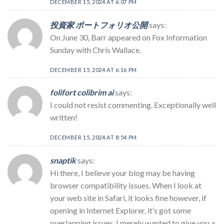
DECEMBER 15, 2024 AT 6:07 PM
投資家 ポートフォリオ公開
says:
On June 30, Barr appeared on Fox Information
Sunday with Chris Wallace.
DECEMBER 15, 2024 AT 6:16 PM
folifort colibrim ai
says:
I could not resist commenting. Exceptionally well
written!
DECEMBER 15, 2024 AT 8:54 PM
snaptik
says:
Hi there, I believe your blog may be having
browser compatibility issues. When I look at
your web site in Safari, it looks fine however, if
opening in Internet Explorer, it’s got some
overlapping issues. I merely wanted to give you a