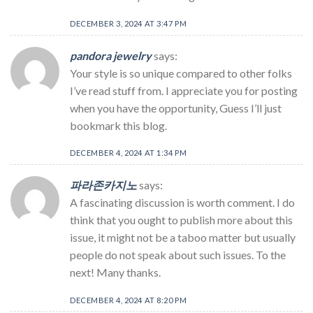
DECEMBER 3, 2024 AT 3:47 PM
pandora jewelry
says:
Your style is so unique compared to other folks
I’ve read stuff from. I appreciate you for posting
when you have the opportunity, Guess I’ll just
bookmark this blog.
DECEMBER 4, 2024 AT 1:34 PM
파라존카지노
says:
A fascinating discussion is worth comment. I do
think that you ought to publish more about this
issue, it might not be a taboo matter but usually
people do not speak about such issues. To the
next! Many thanks.
DECEMBER 4, 2024 AT 8:20 PM